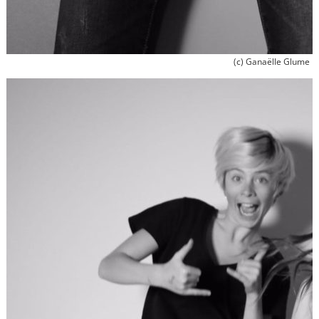
(c) Ganaëlle Glume