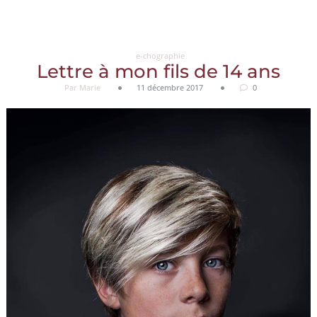
Aller
au
contenu
e-chographie
Lettre à mon fils de 14 ans
Par Marie
11 décembre 2017
0