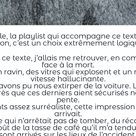
e, la playlist qui accompagne ce texte
nson, c’est un choix extrêmement logiq
te ce texte, j’allais me retrouver, en
face à la mort.
 ravin, des vitres qui explosent et u
vitesse hallucinante.
avons pu nous extirper de la voiture. L
s que ces derniers aient sécurisés no
pente.
s assez surréaliste, cette impression
arrivait.
ige qui n’arrêtait pas de tomber, du r
oût de la tasse de café qu’il m’a tend
sont arrivés sur les lieux de l’acciden