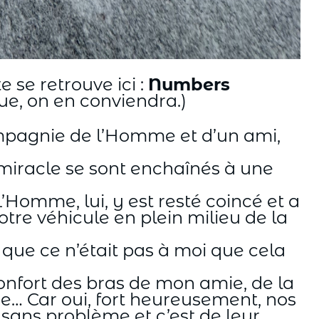
 se retrouve ici :
Numbers
ue, on en conviendra.)
 compagnie de l’Homme et d’un ami,
n miracle se sont enchaînés à une
’Homme, lui, y est resté coincé et a
tre véhicule en plein milieu de la
 que ce n’était pas à moi que cela
éconfort des bras de mon amie, de la
ue… Car oui, fort heureusement, nos
t sans problème et c’est de leur