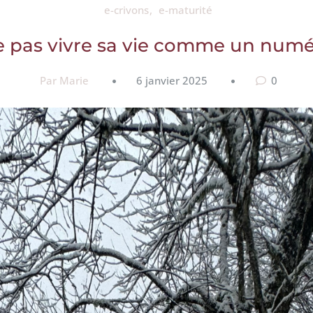
e-crivons
e-maturité
 pas vivre sa vie comme un num
Par Marie
6 janvier 2025
0