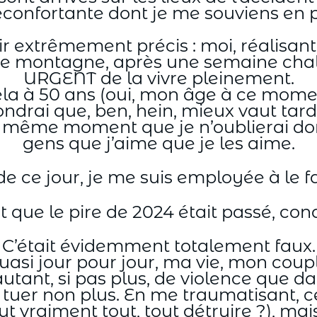
confortante dont je me souviens en p
extrêmement précis : moi, réalisant qu
de montagne, après une semaine chal
URGENT de la vivre pleinement.
la à 50 ans (oui, mon âge à ce moment)
ndrai que, ben, hein, mieux vaut tar
e même moment que je n’oublierai dor
gens que j’aime que je les aime.
 de ce jour, je me suis employée à le fa
 que le pire de 2024 était passé, con
C’était évidemment totalement faux.
uasi jour pour jour, ma vie, mon coupl
utant, si pas plus, de violence que da
uer non plus. En me traumatisant, cer
t vraiment tout, tout détruire ?), mai