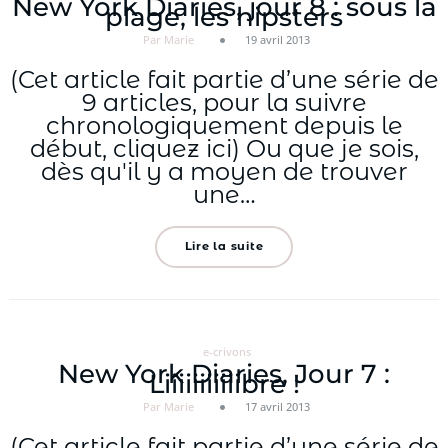
New York Diaries, jour 8 : sous la
plage, les hipsters
Par Marie
19 avril 2013
(Cet article fait partie d’une série de
9 articles, pour la suivre
chronologiquement depuis le
début, cliquez ici) Ou que je sois,
dès qu'il y a moyen de trouver
une…
Lire la suite
e-crivons
New York Diaries, Jour 7 :
Liiiiiiiiiiibre !
Par Marie
17 avril 2013
(Cet article fait partie d’une série de