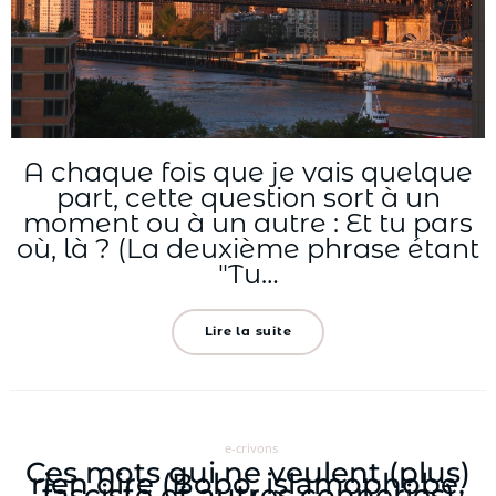
A chaque fois que je vais quelque
part, cette question sort à un
moment ou à un autre : Et tu pars
où, là ? (La deuxième phrase étant
"Tu…
Lire la suite
e-crivons
Ces mots qui ne veulent (plus)
rien dire (Bobo, islamophobe,
fasciste et autres conneries)