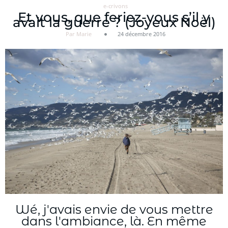
e-crivons
Et vous, que feriez-vous s’il y
avait la guerre ? (Joyeux Noël)
Par Marie
24 décembre 2016
Wé, j'avais envie de vous mettre
dans l'ambiance, là. En même