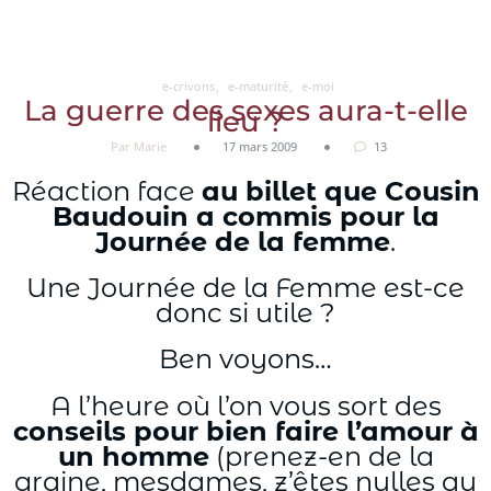
Aller
au
contenu
e-crivons
e-maturité
e-moi
La guerre des sexes aura-t-elle
lieu ?
Par Marie
17 mars 2009
13
Réaction face
au billet que Cousin
Baudouin a commis pour la
Journée de la femme
.
Une Journée de la Femme est-ce
donc si utile ?
Ben voyons…
A l’heure où l’on vous sort des
conseils pour bien faire l’amour à
un homme
(prenez-en de la
graine, mesdames, z’êtes nulles au