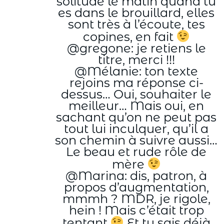
solitude le matin quand tu
es dans le brouillard, elles
sont très à l’écoute, tes
copines, en fait
@gregone: je retiens le
titre, merci !!!
@Mélanie: ton texte
rejoins ma réponse ci-
dessus… Oui, souhaiter le
meilleur… Mais oui, en
sachant qu’on ne peut pas
tout lui inculquer, qu’il a
son chemin à suivre aussi…
Le beau et rude rôle de
mère
@Marina: dis, patron, à
propos d’augmentation,
mmmh ? MDR, je rigole,
hein ! Mais c’était trop
tentant
Et tu sais déjà