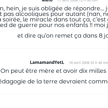
17 avril 2008 12 h 00 min
in, hein, je suis obligée de répondre…
st pas alcooliques pour autant (nan, na
a soirée, le miracle dans tout ça, c’e
ied de guerre pour nos enfants !! moi je
et dire qu’on remet ça dans 8 j
LamamandYetL
18 avril 2008 20 h 46 mi
 On peut être mère et avoir dix milles 
édagogie de la terre devraient comme