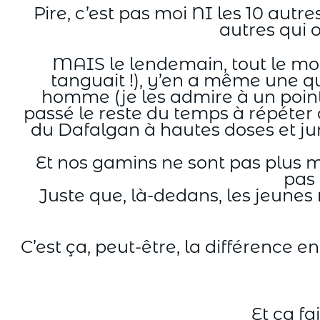
Pire, c’est pas moi NI les 10 autr
autres qui 
MAIS le lendemain, tout le mon
tanguait !), y’en a même une qui
homme (je les admire à un point, 
passé le reste du temps à répéter
du Dafalgan à hautes doses et jur
Et nos gamins ne sont pas plus m
pas 
Juste que, là-dedans, les jeune
C’est ça, peut-être, la différence 
Et ça f