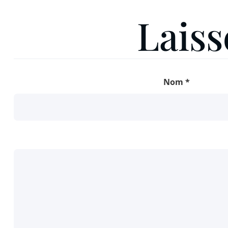
Lais
Nom
*