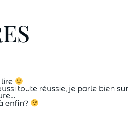
RES
 lire
ussi toute réussie, je parle bien sur
ture…
là enfin?