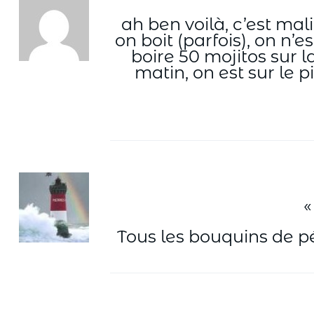
ah ben voilà, c’est mal
on boit (parfois), on n’e
boire 50 mojitos sur l
matin, on est sur le p
«
Tous les bouquins de p