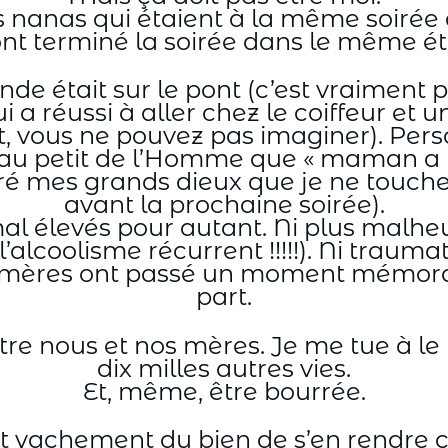
es nanas qui étaient à la même soirée
ont terminé la soirée dans le même ét
de était sur le pont (c’est vraiment 
 a réussi à aller chez le coiffeur et un
vous ne pouvez pas imaginer). Perso, 
 au petit de l’Homme que « maman a m
é mes grands dieux que je ne touchera
avant la prochaine soirée).
al élevés pour autant. Ni plus malheur
l’alcoolisme récurrent !!!!!). Ni traumat
s mères ont passé un moment mémorabl
part.
entre nous et nos mères. Je me tue à le
dix milles autres vies.
Et, même, être bourrée.
ait vachement du bien de s’en rendre