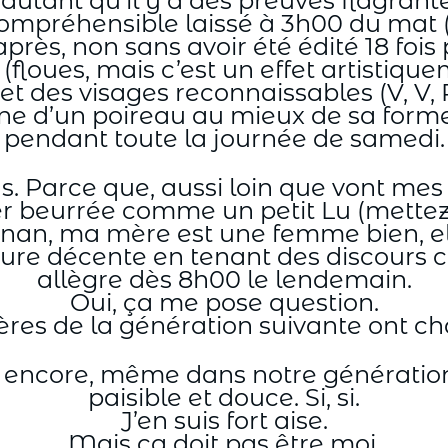
’autant qu’il y a des preuves flagrante
préhensible laissé à 3h00 du mat (e
ès, non sans avoir été édité 18 fois 
(floues, mais c’est un effet artistique
t des visages reconnaissables (V, V, 
digne d’un poireau au mieux de sa for
pendant toute la journée de samedi.
ns. Parce que, aussi loin que vont mes
er beurrée comme un petit Lu (mettez 
, nan, ma mère est une femme bien, e
ure décente en tenant des discours coh
allègre dès 8h00 le lendemain.
Oui, ça me pose question.
ères de la génération suivante ont ch
 encore, même dans notre génération
paisible et douce. Si, si.
J’en suis fort aise.
Mais ça doit pas être moi.