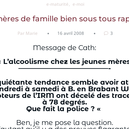
e-maturité
e-moi
ères de famille bien sous tous ra
Par Marie
16 avril 2008
3
Message de Cath:
« L’alcoolisme chez les jeunes mères
—————————————-
uiétante tendance semble avoir att
ndredi à samedi à B. en Brabant W
teurs de l’IRM ont décelé des trac
à 78 degrés.
Que fait la police ? «
Ben, je me pose la question.