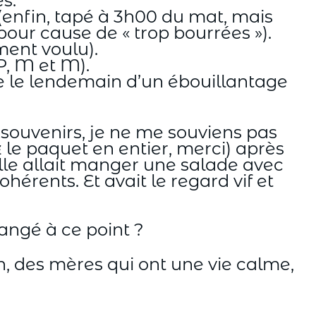
s.
nfin, tapé à 3h00 du mat, mais
pour cause de « trop bourrées »).
ment voulu).
P, M et M).
me le lendemain d’un ébouillantage
 souvenirs, je ne me souviens pas
le paquet en entier, merci) après
lle allait manger une salade avec
érents. Et avait le regard vif et
angé à ce point ?
, des mères qui ont une vie calme,