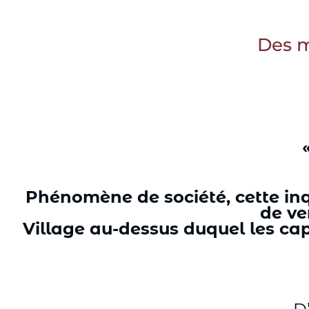
Aller
au
Des m
contenu
Phénomène de société, cette inq
de ve
Village au-dessus duquel les cap