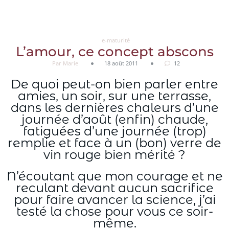
Aller
au
contenu
e-maturité
L’amour, ce concept abscons
Par Marie
18 août 2011
12
De quoi peut-on bien parler entre
amies, un soir, sur une terrasse,
dans les dernières chaleurs d’une
journée d’août (enfin) chaude,
fatiguées d’une journée (trop)
remplie et face à un (bon) verre de
vin rouge bien mérité ?
N’écoutant que mon courage et ne
reculant devant aucun sacrifice
pour faire avancer la science, j’ai
testé la chose pour vous ce soir-
même.