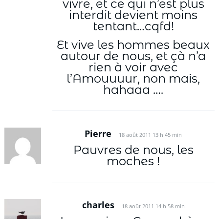
vivre, et ce qui n’est plus
interdit devient moins
tentant…cqfd!
Et vive les hommes beaux
autour de nous, et çà n’a
rien à voir avec
l’Amouuuur, non mais,
hahaaa ….
Pierre
18 août 2011 13 h 45 min
Pauvres de nous, les
moches !
charles
18 août 2011 14 h 58 min