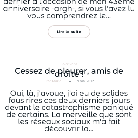
dernier à l'occasion de mon 43ème
anniversaire -argh-, si vous l'avez lu
vous comprendrez le…
Lire la suite
e-crivons
Cessez de pleurer, amis de
droite !
Par Marie
9 mai 2012
Oui, là, j'avoue, j'ai eu de solides
fous rires ces deux derniers jours
devant le catastrophisme paniqué
de certains. La merveille que sont
les réseaux sociaux m'a fait
découvrir la…