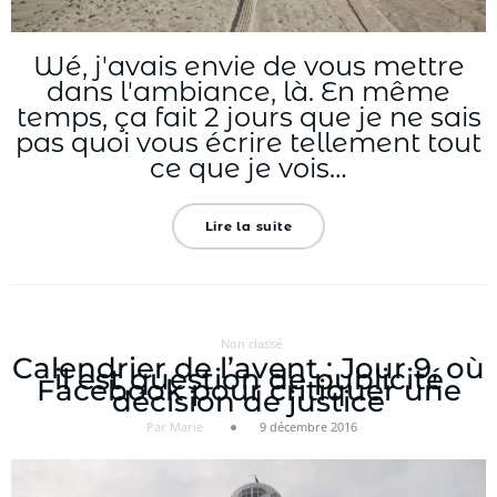
Wé, j'avais envie de vous mettre
dans l'ambiance, là. En même
temps, ça fait 2 jours que je ne sais
pas quoi vous écrire tellement tout
ce que je vois…
Lire la suite
Non classé
Calendrier de l’avent : Jour 9, où
il est question de publicité
Facebook pour critiquer une
décision de justice
Par Marie
9 décembre 2016