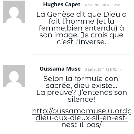
Hughes Capet
6 mai 2010 10 h 13 min
La Genèse dit que Dieu a
fait l’homme (et la
femme,bien entendu) à
son image. Je crois que
c’est l’inverse.
Oussama Muse
3 juillet 2011 12 h 02 min
Selon la formule con,
sacrée, dieu existe…
La preuve? J’entends son
silence!
http://oussamamuse.wordpr
dieu-aux-dieux-sil-en-est-
nest-il-pas/