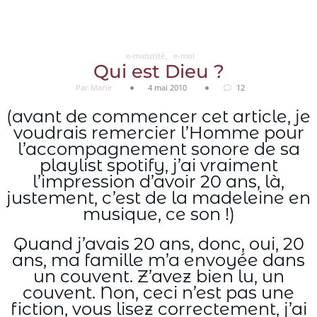
Aller
au
contenu
e-maturité
e-moi
Qui est Dieu ?
Par Marie
4 mai 2010
12
(avant de commencer cet article, je
voudrais remercier l’Homme pour
l’accompagnement sonore de sa
playlist spotify, j’ai vraiment
l’impression d’avoir 20 ans, là,
justement, c’est de la madeleine en
musique, ce son !)
Quand j’avais 20 ans, donc, oui, 20
ans, ma famille m’a envoyée dans
un couvent. Z’avez bien lu, un
couvent. Non, ceci n’est pas une
fiction, vous lisez correctement, j’ai