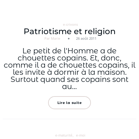
Aller
au
contenu
e-crivons
Patriotisme et religion
Par Marie
26 août 2011
Le petit de l'Homme a de
chouettes copains. Et, donc,
comme il a de chouettes copains, il
les invite à dormir à la maison.
Surtout quand ses copains sont
au…
Lire la suite
e-maturité
e-moi