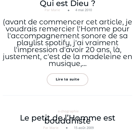
Qui est Dieu ?
Par Marie
4 mai 2010
(avant de commencer cet article, je
voudrais remercier l'Homme pour
l'accompagnement sonore de sa
playlist spotify, j'ai vraiment
l'impression d'avoir 20 ans, là,
justement, c'est de la madeleine en
musique,…
Lire la suite
e-chographie
Le petit de l’Homme est
bouddhiste
Par Marie
15 août 2009