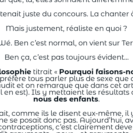
tenait juste du concours. La chanter à
Mais justement, réaliste en quoi ?
 Wé. Ben c’est normal, on vient sur Ter
Ben ça, c’est pas toujours évident…
losophie
titrait «
Pourquoi faisons-n
préfère tous parler plus de sexe que de
it et on remarque que dans cet artic
l en est). Ils y mettaient les résultat
nous des enfants
.
ait, comme ils le disent eux-même, il 
 ne se posait donc pas. Aujourd’hui, av
raceptions, c’est clairement devenu 