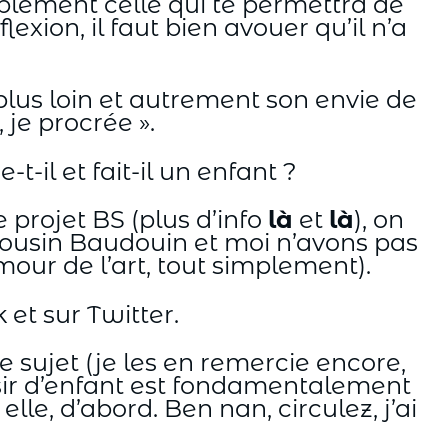
obablement celle qui te permettra de
lexion, il faut bien avouer qu’il n’a
 plus loin et autrement son envie de
 je procrée ».
-il et fait-il un enfant ?
projet BS (plus d’info
là
et
là
), on
, Cousin Baudouin et moi n’avons pas
mour de l’art, tout simplement).
 et sur Twitter.
e sujet (je les en remercie encore,
ésir d’enfant est fondamentalement
lle, d’abord. Ben nan, circulez, j’ai