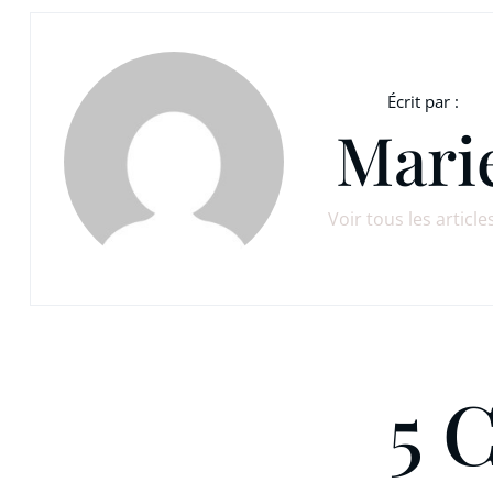
Écrit par :
Mari
Voir tous les article
5 