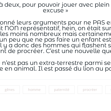
c à deux, pour pouvoir jouer avec ple
excuse »
donné leurs arguments pour ne PAS en
it NON représentatif, hein, on était s
ent les moins nombreux mais certainemen
 un peu que ne pas faire un enfant es
 Il y a donc des hommes qui flashent
de procréer. C’est une nouvelle que 
n’est pas un extra-terrestre parmi se
me en animal. Il est passé du lion au p
gênes
homme
paternité
procréer