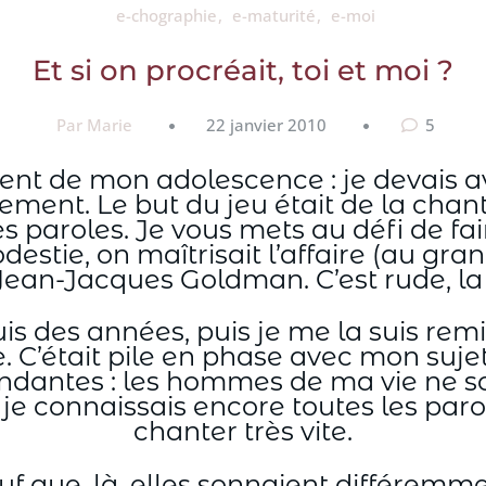
e-chographie
e-maturité
e-moi
Et si on procréait, toi et moi ?
Par Marie
22 janvier 2010
5
 de mon adolescence : je devais avoi
ement. Le but du jeu était de la chante
 paroles. Je vous mets au défi de fair
destie, on maîtrisait l’affaire (au gr
ean-Jacques Goldman. C’est rude, la p
is des années, puis je me la suis remi
. C’était pile en phase avec mon sujet
endantes : les hommes de ma vie ne s
je connaissais encore toutes les parol
chanter très vite.
uf que, là, elles sonnaient différemme