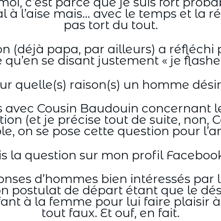
r moi, c’est parce que je suis fort pr
l à l’aise mais… avec le temps et la réf
pas tort du tout.
 (déjà papa, par ailleurs) a réfléchi
u’en se disant justement « je flashe,
ur quelle(s) raison(s) un homme désire-t
s avec Cousin Baudouin concernant le 
tion (et je précise tout de suite, non
e, on se pose cette question pour l’a
mis la question sur mon profil Facebook
ponses d’hommes bien intéressés par l
mon postulat de départ étant que le d
t à la femme pour lui faire plaisir à e
tout faux. Et ouf, en fait.