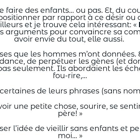
 faire des enfants… ou pas. Et, du cou
se positionner par rapport à ce désir ou
illeurs et je trouve cela intéressant: «
a les arguments pour convaincre sa co
avoir envie du tout, elle aussi.
onses que les hommes m’ont données. E
ance, de perpétuer les gènes (et donc
as seulement. Ils abordaient les écha
fou-rire,…
à certaines de leurs phrases (sans nom,
ir une petite chose, sourire, se senti
père! »
ser l’idée de vieillir sans enfants et 
moi… »