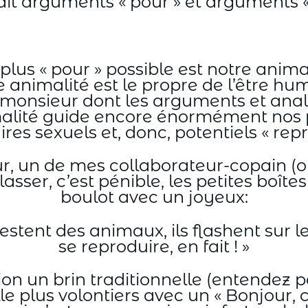
n, dit arguments « pour » et arguments 
lus « pour » possible est notre animal
 animalité est le propre de l’être hum
n monsieur dont les arguments et ana
animalité guide encore énormément nos 
res sexuels et, donc, potentiels « rep
our, un de mes collaborateur-copain (o
asser, c’est pénible, les petites boîte
boulot avec un joyeux:
stent des animaux, ils flashent sur les
se reproduire, en fait ! »
ion un brin traditionnelle (entendez 
lle plus volontiers avec un « Bonjour,