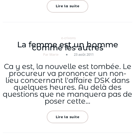
Lire la suite
e-crivons
La femme est un homme
comme les autres
Par Marie
23 août 2011
Ca y est, la nouvelle est tombée. Le
procureur va prononcer un non-
lieu concernant l'affaire DSK dans
quelques heures. Au delà des
questions que ne manquera pas de
poser cette…
Lire la suite