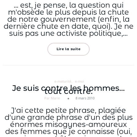
... est, je pense, la question qui
m'obsède le plus depuis la chute
de notre gouvernement (enfin, la
dernière chute en date, quoi). Je ne
suis pas une activiste politique,…
Lire la suite
e-maturité
e-moi
Je suis contre les hommes…
tout contre.
Par Marie
8 mars 2010
J'ai cette petite phrase, plagiée
d'une grande phrase d'un des plus
énormes misogynes-amoureux
des femmes que je connaisse (oui,