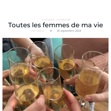
Aller
au
contenu
e-crivons
e-maturité
Toutes les femmes de ma vie
Par Marie
30 septembre 2024