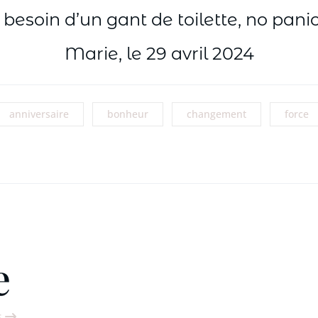
 besoin d’un gant de toilette, no panic,
Marie, le 29 avril 2024
anniversaire
bonheur
changement
force
e
s