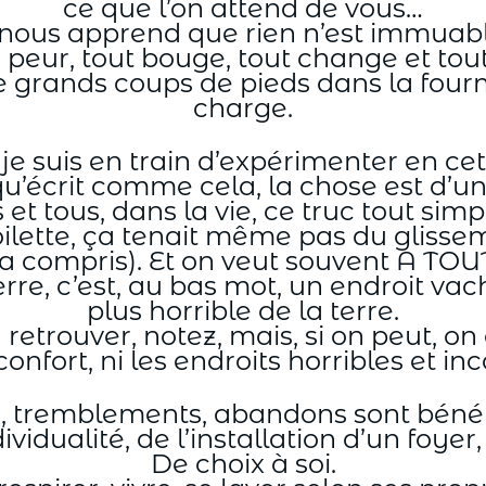
ce que l’on attend de vous…
r, nous apprend que rien n’est immuabl
peur, tout bouge, tout change et tout
grands coups de pieds dans la fourmil
charge.
je suis en train d’expérimenter en cett
u’écrit comme cela, la chose est d’un
 et tous, dans la vie, ce truc tout si
 toilette, ça tenait même pas du glisse
 a compris). Et on veut souvent A TOUT
re, c’est, au bas mot, un endroit vac
plus horrible de la terre.
retrouver, notez, mais, si on peut, on é
confort, ni les endroits horribles et i
tremblements, abandons sont bénéfiqu
dividualité, de l’installation d’un foye
De choix à soi.