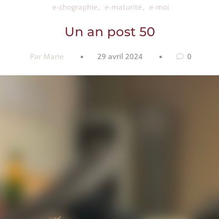
e-chographie
e-maturité
e-moi
Un an post 50
Par Marie
29 avril 2024
0