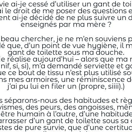
 ai-je cessé d’utiliser un gant de t
j’ai le droit de me poser des questions
nt ai-je décidé de ne plus suivre un 
enseignés par ma mère ?
i beau chercher, je ne m’en souviens p
idé que, d’un point de vue hygiène, il 
gant de toilette sous ma douche.
e réalise aujourd’hui – alors que ma m
if, si, si), m’a demandé serviette et ga
e ce bout de tissu n’est plus utilisé s
ans mes armoires, une réminiscence d
j’ai pu lui en filer un (propre, siiii).)
éparons-nous des habitudes et règl
vismes, des peurs, des angoisses, mê
re humain à l’autre, d’une habitude à 
barrasser d’un gant de toilette sous s
s de pure survie, que d’une certitud