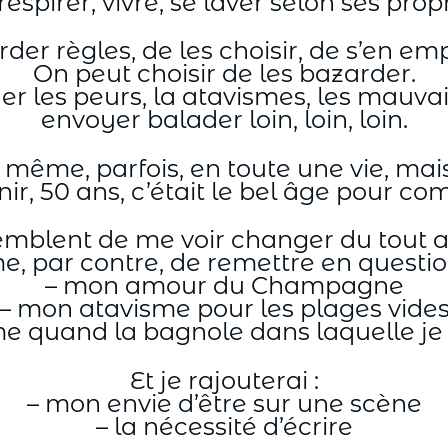
espirer, vivre, se laver selon ses propr
er règles, de les choisir, de s’en emp
On peut choisir de les bazarder.
r les peurs, la atavismes, les mauva
envoyer balader loin, loin, loin.
ni même, parfois, en toute une vie, m
inir, 50 ans, c’était le bel âge pour c
emblent de me voir changer du tout au 
 par contre, de remettre en question
– mon amour du Champagne
– mon atavisme pour les plages vide
e quand la bagnole dans laquelle je 
Et je rajouterai :
– mon envie d’être sur une scène
– la nécessité d’écrire