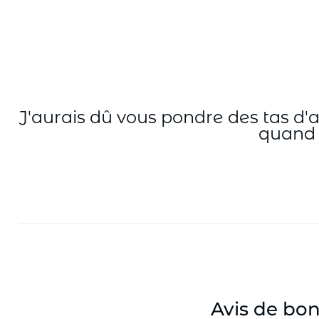
Aller
au
contenu
J'aurais dû vous pondre des tas d'ar
quand i
Avis de bo