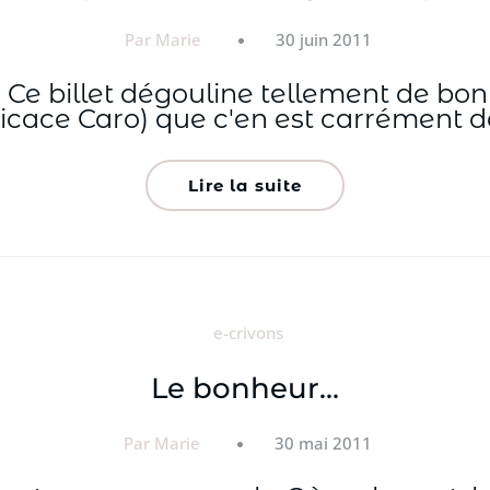
Par Marie
30 juin 2011
illet dégouline tellement de bonheu
icace Caro) que c'en est carrément dé
Lire la suite
e-crivons
Le bonheur…
Par Marie
30 mai 2011