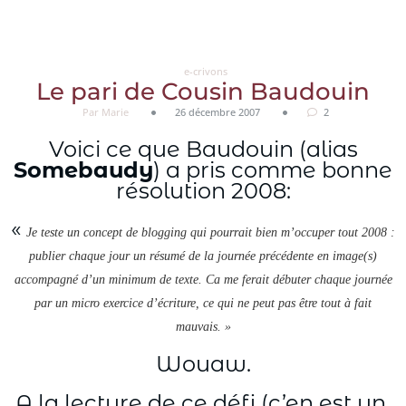
Aller
au
contenu
e-crivons
Le pari de Cousin Baudouin
Par Marie
26 décembre 2007
2
Voici ce que Baudouin (alias
Somebaudy
) a pris comme bonne
résolution 2008:
«
Je teste un concept de blogging qui pourrait bien m’occuper tout 2008 :
publier chaque jour un résumé de la journée précédente en image(s)
accompagné d’un minimum de texte. Ca me ferait débuter chaque journée
par un micro exercice d’écriture, ce qui ne peut pas être tout à fait
mauvais. »
Wouaw.
A la lecture de ce défi (c’en est un,