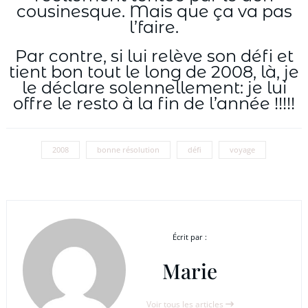
cousinesque. Mais que ça va pas
l’faire.
Par contre, si lui relève son défi et
tient bon tout le long de 2008, là, je
le déclare solennellement: je lui
offre le resto à la fin de l’année !!!!!
2008
bonne résolution
défi
voyage
Écrit par :
Marie
Voir tous les articles