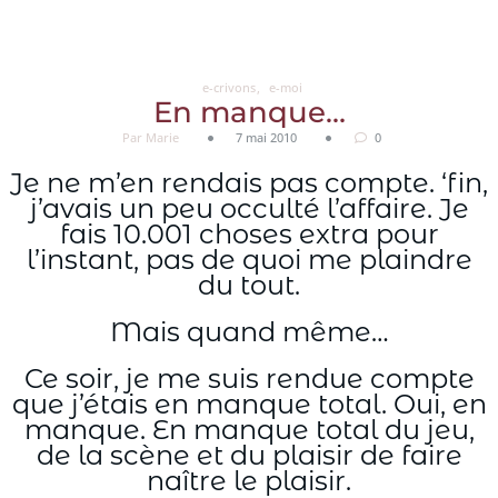
Aller
au
contenu
e-crivons
e-moi
En manque…
Par Marie
7 mai 2010
0
Je ne m’en rendais pas compte. ‘fin,
j’avais un peu occulté l’affaire. Je
fais 10.001 choses extra pour
l’instant, pas de quoi me plaindre
du tout.
Mais quand même…
Ce soir, je me suis rendue compte
que j’étais en manque total. Oui, en
manque. En manque total du jeu,
de la scène et du plaisir de faire
naître le plaisir.