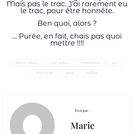
Mais pas le trac. J’ai rarement eu
le trac, pour être honnête.
Ben quoi, alors ?
… Purée, en fait, chais pas quoi
mettre !!!!
Braine l'Alleud
café poésie
comédienne
jeu
Marie Véja
scène
théâtre
Écrit par :
Marie