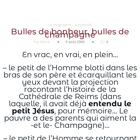
Aller
au
contenu
e-chographie
e-maturité
Bulles de bonheur, bulles de
champagne
Par Marie
9 août 2009
0
En vrac, en vrai, en plein…
– le petit de l’Homme blotti dans les
bras de son père et écarquillant les
yeux devant la projection
racontant l’histoire de la
Cathédrale de Reims (dans
laquelle, il avait déjà
entendu le
petit Jésus
, pour mémoire… Le
pauvre a des parents qui aiment la
-et le- Champagne)…
– le petit de l’Homme se retournant