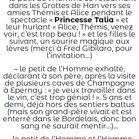
dans les Grottes de Han vers ses
amies Thémis et Alice pendant le
spectacle «
Princesse Talia
» et
leur hurlant « Alice, Thémis, venez
voir, c’est trop beau ! » et les filles le
suivant, un sourire magique aux
lèvres (merci à Fred Gibilaro, pour
l’invitation…)
– le petit de l’Homme exhalté,
déclarant à son père, après la visite
de plusieurs caves de Champagne
à Epernay : « je veux travailler dans
le vin, c’est trop génial ! ». 5 ans et
demi, déjà hors des sentiers battus
(mais son grand-père vivait et est
enterré dans le Bordelais, donc bon
sang ne saurait mentir…)…
– le petit de l’Homme et l’Homme