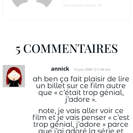
Voir tous les articles
5 COMMENTAIRES
annick
10 juin 2008 12 h 04 min
ah ben ça fait plaisir de lire
un billet sur ce film autre
que « c’était trop génial,
j’adore ».
note, je vais aller voir ce
film et je vais penser « c’est
trop génial, j’adore » parce
que j’ai adoré la série et