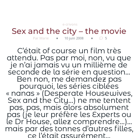
Aller
au
contenu
e-crivons
Sex and the city – the movie
Par Marie
10 juin 2008
5
C’était of course un film très
attendu. Pas par moi, non, vu que
je n’ai jamais vu un millième de
seconde de la série en question…
Ben non, me demandez pas
pourquoi, les séries ciblées
« nanas » (Desperate Housewives,
Sex and the City…) ne me tentent
pas, pas, mais alors absolument
pas (je leur préfère les Experts ou
le Dr House, allez comprendre…)…
mais par des tonnes d’autres filles,
ce l’était assurément…