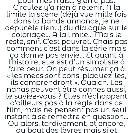
pour mes frais… Y’en a pas.
Circulez y’a rien à retenir. A la
limite la scène (déjà vue mille fois
dans la bande annonce, je ne
dépucèle rien…) du dialogue sur le
coloriage… A la limite… Mais le
reste, snif. C’est pauvret. Chais pas
comment c’est dans la série mais
ça donne pas envie… Et quant à
l’histoire, elle est d’un simpliste à
faire peur. On peut résumer ça à
« les mecs sont cons, plaquez-les,
ils comprendront ». Ouaich. Les
nanas peuvent être connes aussi,
le saviez-vous ? Elles n’échappent
d’ailleurs pas à la règle dans ce
film, mais ne pensent pas un seul
instant à se remettre en question…
Ou alors, tardivement, et encore,
du bout des lèvres mais si et