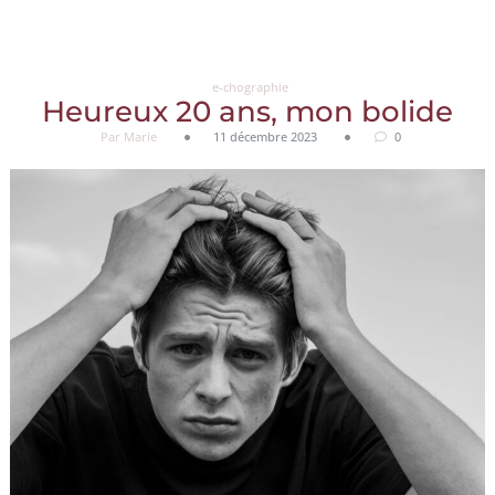
Aller
au
contenu
e-chographie
Heureux 20 ans, mon bolide
Par Marie
11 décembre 2023
0