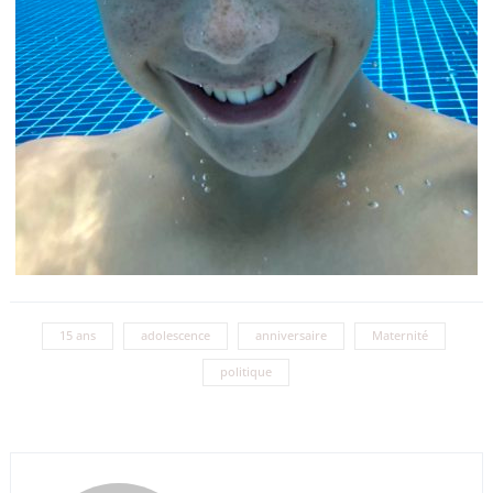
15 ans
adolescence
anniversaire
Maternité
politique