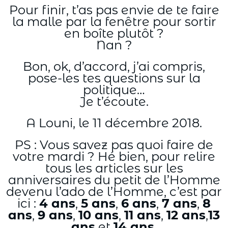
Pour finir, t’as pas envie de te faire
la malle par la fenêtre pour sortir
en boîte plutôt ?
Nan ?
Bon, ok, d’accord, j’ai compris,
pose-les tes questions sur la
politique…
Je t’écoute.
A Louni, le 11 décembre 2018.
PS : Vous savez pas quoi faire de
votre mardi ? Hé bien, pour relire
tous les articles sur les
anniversaires du petit de l’Homme
devenu l’ado de l’Homme, c’est par
ici :
4 ans
,
5 ans
,
6 ans
,
7 ans
,
8
ans
,
9 ans
,
10 ans
,
11 ans
,
12 ans
,
13
ans
et
14 ans
.