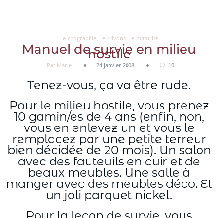
Aller
au
contenu
e-chographie
e-crivons
e-maturité
Manuel de survie en milieu
hostile
Par Marie
24 janvier 2008
10
Tenez-vous, ça va être rude.
Pour le milieu hostile, vous prenez
10 gamin/es de 4 ans (enfin, non,
vous en enlevez un et vous le
remplacez par une petite terreur
bien décidée de 20 mois). Un salon
avec des fauteuils en cuir et de
beaux meubles. Une salle à
manger avec des meubles déco. Et
un joli parquet nickel.
Pour la leçon de survie, vous