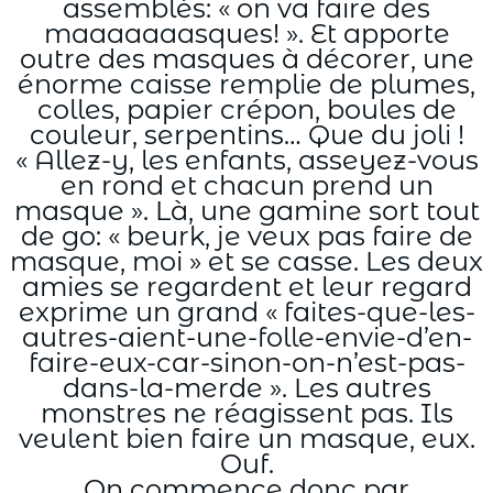
assemblés: « on va faire des
maaaaaaasques! ». Et apporte
outre des masques à décorer, une
énorme caisse remplie de plumes,
colles, papier crépon, boules de
couleur, serpentins… Que du joli !
« Allez-y, les enfants, asseyez-vous
en rond et chacun prend un
masque ». Là, une gamine sort tout
de go: « beurk, je veux pas faire de
masque, moi » et se casse. Les deux
amies se regardent et leur regard
exprime un grand « faites-que-les-
autres-aient-une-folle-envie-d’en-
faire-eux-car-sinon-on-n’est-pas-
dans-la-merde ». Les autres
monstres ne réagissent pas. Ils
veulent bien faire un masque, eux.
Ouf.
On commence donc par