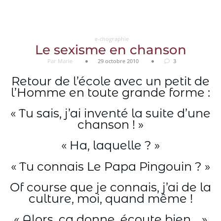
Aller
au
contenu
e-chographie
Le sexisme en chanson
Par Marie
29 octobre 2010
3
Retour de l’école avec un petit de
l’Homme en toute grande forme :
« Tu sais, j’ai inventé la suite d’une
chanson ! »
« Ha, laquelle ? »
« Tu connais Le Papa Pingouin ? »
Of course que je connais, j’ai de la
culture, moi, quand même !
« Alors, ça donne, écoute bien… »