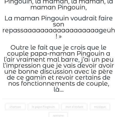
Pingouin, la maman, la maman, la
maman Pingouin,
La maman Pingouin voudrait faire
son
repassaaaaaaaaaaaaaaaaaageuh
! »
Outre le fait que je crois que le
couple papa-maman Pingouin a
l’air vraiment mal barre, j’ai un peu
l’impression que je vais devoir avoir
une bonne discussion avec le père
de ce gamin et revoir certains de
nos fonctionnements de couple,
là…
chanson
le papa Pingouin
mot d'enfant
musique
sexisme