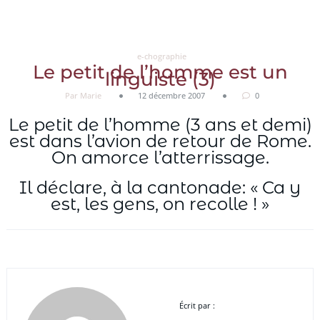
Aller
au
contenu
e-chographie
Le petit de l’homme est un
linguiste (3)
Par Marie
12 décembre 2007
0
Le petit de l’homme (3 ans et demi)
est dans l’avion de retour de Rome.
On amorce l’atterrissage.
Il déclare, à la cantonade: « Ca y
est, les gens, on recolle ! »
Écrit par :