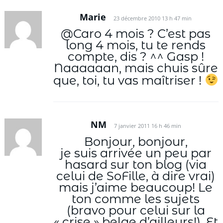
Marie
23 décembre 2010 13 h 47 min
@Caro 4 mois ? C’est pas
long 4 mois, tu te rends
compte, dis ? ^^ Gasp !
Naaaaaan, mais chuis sûre
que, toi, tu vas maîtriser !
NM
7 janvier 2011 16 h 46 min
Bonjour, bonjour,
je suis arrivée un peu par
hasard sur ton blog (via
celui de SoFille, à dire vrai)
mais j’aime beaucoup! Le
ton comme les sujets
(bravo pour celui sur la
« crise » belge d’ailleurs!). Et