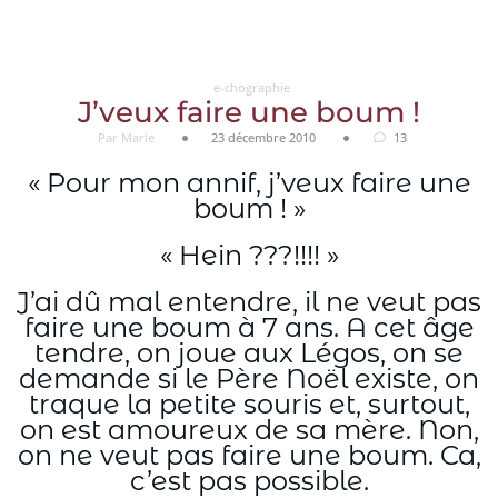
Aller
au
contenu
e-chographie
J’veux faire une boum !
Par Marie
23 décembre 2010
13
« Pour mon annif, j’veux faire une
boum ! »
« Hein ???!!!! »
J’ai dû mal entendre, il ne veut pas
faire une boum à 7 ans. A cet âge
tendre, on joue aux Légos, on se
demande si le Père Noël existe, on
traque la petite souris et, surtout,
on est amoureux de sa mère. Non,
on ne veut pas faire une boum. Ca,
c’est pas possible.