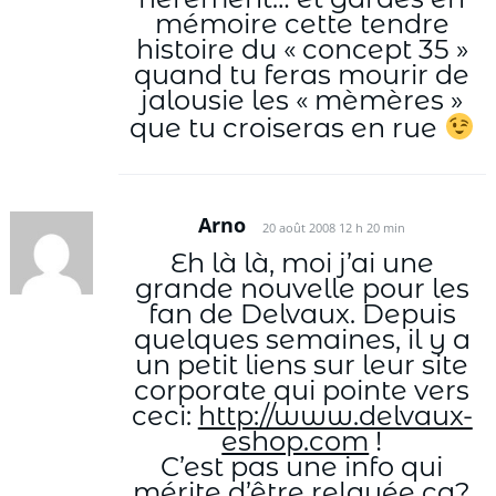
mémoire cette tendre
histoire du « concept 35 »
quand tu feras mourir de
jalousie les « mèmères »
que tu croiseras en rue
Arno
20 août 2008 12 h 20 min
Eh là là, moi j’ai une
grande nouvelle pour les
fan de Delvaux. Depuis
quelques semaines, il y a
un petit liens sur leur site
corporate qui pointe vers
ceci:
http://www.delvaux-
eshop.com
!
C’est pas une info qui
mérite d’être relayée ça?