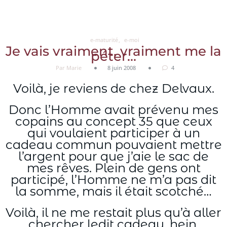
Aller
au
contenu
e-maturité
e-moi
Je vais vraiment, vraiment me la
péter…
Par Marie
8 juin 2008
4
Voilà, je reviens de chez Delvaux.
Donc l’Homme avait prévenu mes
copains au concept 35 que ceux
qui voulaient participer à un
cadeau commun pouvaient mettre
l’argent pour que j’aie le sac de
mes rêves. Plein de gens ont
participé, l’Homme ne m’a pas dit
la somme, mais il était scotché…
Voilà, il ne me restait plus qu’à aller
chercher ledit cadeau, hein.