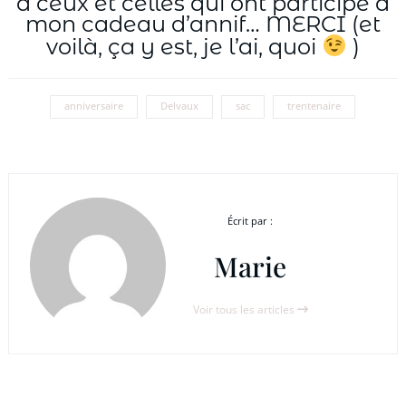
à ceux et celles qui ont participé à
mon cadeau d’annif… MERCI (et
voilà, ça y est, je l’ai, quoi
)
anniversaire
Delvaux
sac
trentenaire
Écrit par :
Marie
Voir tous les articles