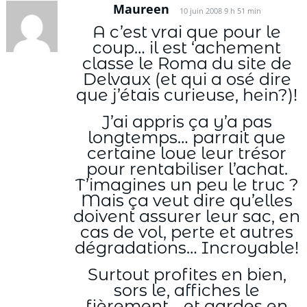
Maureen
10 juin 2008 9 h 51 min
A c’est vrai que pour le
coup… il est ‘achement
classe le Roma du site de
Delvaux (et qui a osé dire
que j’étais curieuse, hein?)!
J’ai appris ça y’a pas
longtemps… parrait que
certaine loue leur trésor
pour rentabiliser l’achat.
T’imagines un peu le truc ?
Mais ça veut dire qu’elles
doivent assurer leur sac, en
cas de vol, perte et autres
dégradations… Incroyable!
Surtout profites en bien,
sors le, affiches le
fièrement… et gardes en