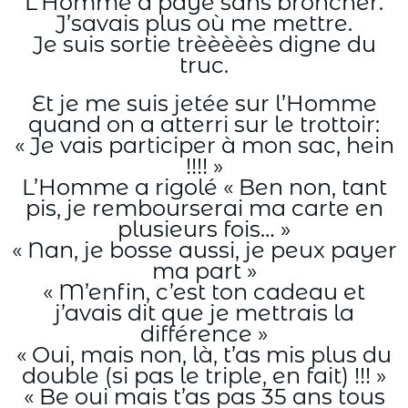
L’Homme a payé sans broncher.
J’savais plus où me mettre.
Je suis sortie trèèèèès digne du
truc.
Et je me suis jetée sur l’Homme
quand on a atterri sur le trottoir:
« Je vais participer à mon sac, hein
!!!! »
L’Homme a rigolé « Ben non, tant
pis, je rembourserai ma carte en
plusieurs fois… »
« Nan, je bosse aussi, je peux payer
ma part »
« M’enfin, c’est ton cadeau et
j’avais dit que je mettrais la
différence »
« Oui, mais non, là, t’as mis plus du
double (si pas le triple, en fait) !!! »
« Be oui mais t’as pas 35 ans tous