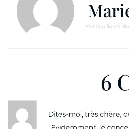
Mari
Voir tous les article
6 
Dites-moi, très chère, 
Evidemment, le concept