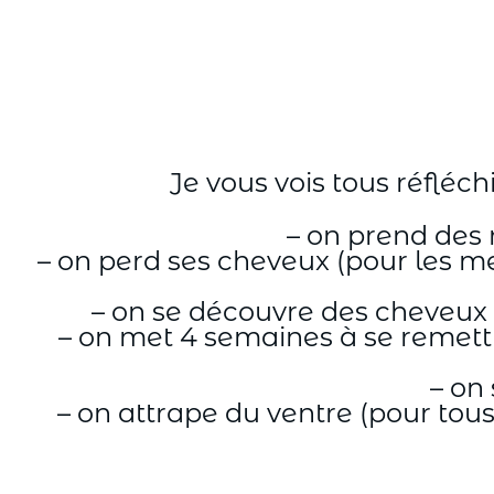
Aller
au
contenu
Je vous vois tous réfléch
– on prend des 
– on perd ses cheveux (pour les me
– on se découvre des cheveux b
– on met 4 semaines à se remettr
– on
– on attrape du ventre (pour to