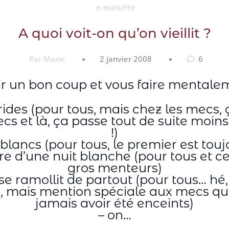
e-maturité
A quoi voit-on qu’on vieillit ?
Par Marie
2 janvier 2008
6
ir un bon coup et vous faire mentaleme
rides (pour tous, mais chez les mecs,
cs et là, ça passe tout de suite moi
!)
lancs (pour tous, le premier est tou
e d’une nuit blanche (pour tous et ceu
gros menteurs)
 se ramollit de partout (pour tous… hé,
us, mais mention spéciale aux mecs q
jamais avoir été enceints)
– on…