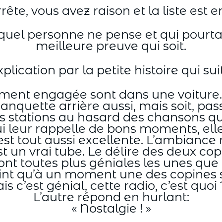
rrête, vous avez raison et la liste est 
auquel personne ne pense et qui po
meilleure preuve qui soit.
xplication par la petite histoire qui sui
ement engagée sont dans une voiture.
nquette arrière aussi, mais soit, pass
s stations au hasard des chansons qui
 leur rappelle de bons moments, elle
st tout aussi excellente. L’ambiance 
t un vrai tube. Le délire des deux cop
t toutes plus géniales les unes que l
nt qu’à un moment une des copines s
is c’est génial, cette radio, c’est quoi 
L’autre répond en hurlant:
« Nostalgie ! »
…