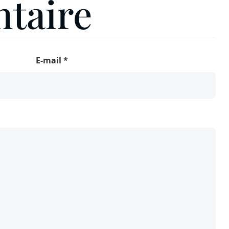
taire
E-mail
*