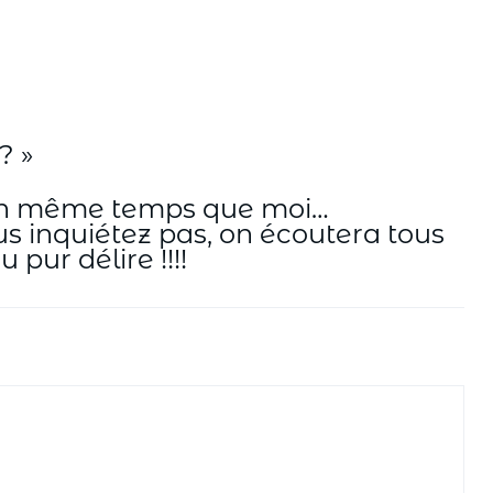
? »
r en même temps que moi…
us inquiétez pas, on écoutera tous
 pur délire !!!!