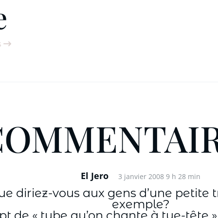
e
s
COMMENTAI
El Jero
3 janvier 2008 9 h 28 min
que diriez-vous aux gens d’une petite
exemple?
 de « tube qu’on chante à tue-tête » n’