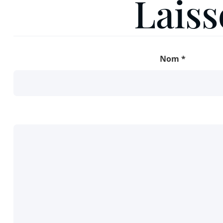
Lais
Nom
*