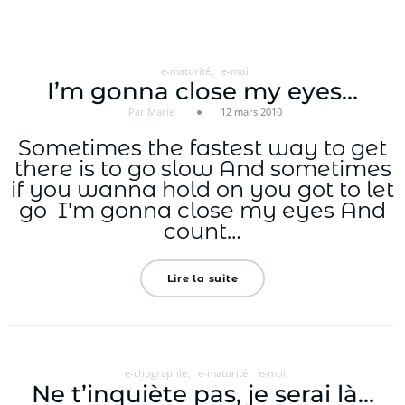
Aller
au
contenu
e-maturité
e-moi
I’m gonna close my eyes…
Par Marie
12 mars 2010
Sometimes the fastest way to get
there is to go slow And sometimes
if you wanna hold on you got to let
go I'm gonna close my eyes And
count…
Lire la suite
e-chographie
e-maturité
e-moi
Ne t’inquiète pas, je serai là…