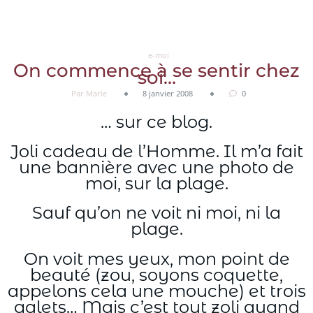
Aller
au
contenu
e-moi
On commence à se sentir chez
soi…
Par Marie
8 janvier 2008
0
… sur ce blog.
Joli cadeau de l’Homme. Il m’a fait
une bannière avec une photo de
moi, sur la plage.
Sauf qu’on ne voit ni moi, ni la
plage.
On voit mes yeux, mon point de
beauté (zou, soyons coquette,
appelons cela une mouche) et trois
galets… Mais c’est tout zoli quand