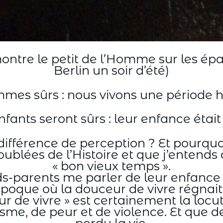
 montre le petit de l’Homme sur les é
Berlin un soir d’été)
mes sûrs : nous vivons une période h
ants seront sûrs : leur enfance était
différence de perception ? Et pourquoi 
troublées de l’Histoire et que j’enten
« bon vieux temps ».
ds-parents me parler de leur enfanc
poque où la douceur de vivre régnai
r de vivre » est certainement la locut
acisme, de peur et de violence. Et q