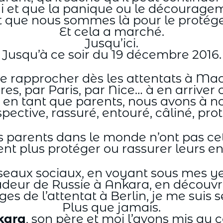
rai et que la panique ou le décourage
t que nous sommes là pour le protége
Et cela a marché.
Jusqu’ici.
Jusqu’à ce soir du 19 décembre 2016.
 se rapprocher dès les attentats à Ma
res, par Paris, par Nice… à en arriver
 en tant que parents, nous avons à n
pective, rassuré, entouré, câliné, pro
 parents dans le monde n’ont pas cett
nt plus protéger ou rassurer leurs en
éseaux sociaux, en voyant sous mes ye
adeur de Russie à Ankara, en découvran
es de l’attentat à Berlin, je me suis
Plus que jamais.
kara
, son père et moi l’avons mis au 