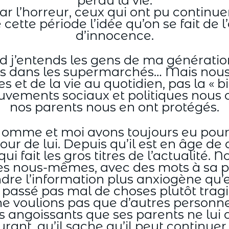
perdu la vie.
r l’horreur, ceux qui ont pu continuer
 cette période l’idée qu’on se fait de
d’innocence.
d j’entends les gens de ma génératio
més dans les supermarchés… Mais nou
et de la vie au quotidien, pas la « bi
vements sociaux et politiques nous on
nos parents nous en ont protégés.
’Homme et moi avons toujours eu pour 
tour de lui. Depuis qu’il est en âge d
ui fait les gros titres de l’actualité
ses nous-mêmes, avec des mots à sa po
dre l’information plus anxiogène qu’el
est passé pas mal de choses plutôt trag
e voulions pas que d’autres personnes
s angoissants que ses parents ne lui a
urant, qu’il sache qu’il peut continuer