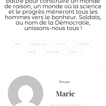
battre pour construire un monde
de raison, un monde où la science
et le progrès mèneront tous les
hommes vers le bonheur. Soldats,
au nom de la Démocratie,
unissons-nous tous !
1940
31bloggerdays
Chaplin
Le Dictateur
liberté
monologue
théâtre
Écrit par :
Marie
Voir tous les articles