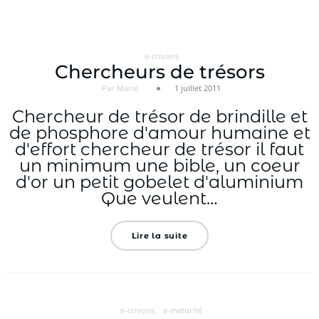
Aller
au
contenu
e-crivons
Chercheurs de trésors
Par Marie
1 juillet 2011
Chercheur de trésor de brindille et
de phosphore d'amour humaine et
d'effort chercheur de trésor il faut
un minimum une bible, un coeur
d'or un petit gobelet d'aluminium
Que veulent…
Lire la suite
e-crivons
e-maturité