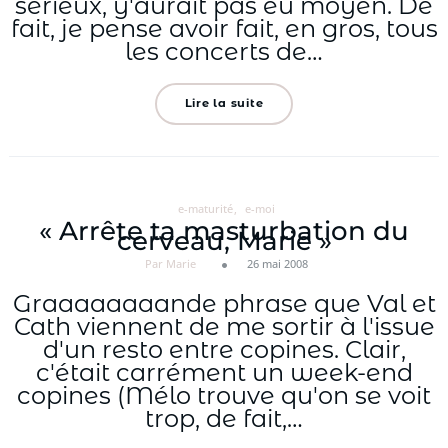
sérieux, y'aurait pas eu moyen. De
fait, je pense avoir fait, en gros, tous
les concerts de…
Lire la suite
e-maturité
e-moi
« Arrête ta masturbation du
cerveau, Marie »
Par Marie
26 mai 2008
Graaaaaaaande phrase que Val et
Cath viennent de me sortir à l'issue
d'un resto entre copines. Clair,
c'était carrément un week-end
copines (Mélo trouve qu'on se voit
trop, de fait,…