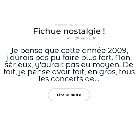
Aller
au
contenu
e-maturité
e-moi
Fichue nostalgie !
Par Marie
29 mars 2010
Je pense que cette année 2009,
j'aurais pas pu faire plus fort. Non,
sérieux, y'aurait pas eu moyen. De
fait, je pense avoir fait, en gros, tous
les concerts de…
Lire la suite